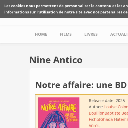
Skip to main content
Les cookies nous permettent de personnaliser le contenu et les an
informations sur l'utilisation de notre site avec nos partenaires de
Main menu
HOME
FILMS
LIVRES
ACTUALI
Nine Antico
Notre affaire: une BD
Release date:
2025
Author:
Louise Colo
Bouillon
Baptiste Be
Fichot
Ghada Hatem
Vörös