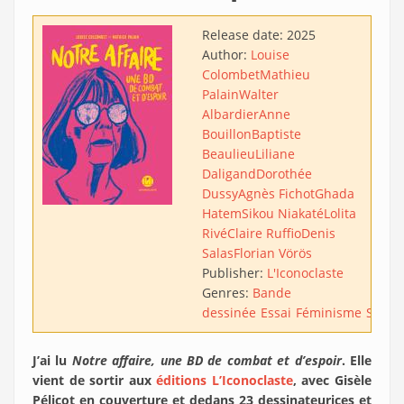
Release date:
2025
Author:
Louise
Colombet
Mathieu
Palain
Walter
Albardier
Anne
Bouillon
Baptiste
Beaulieu
Liliane
Daligand
Dorothée
Dussy
Agnès Fichot
Ghada
Hatem
Sikou Niakaté
Lolita
Rivé
Claire Ruffio
Denis
Salas
Florian Vörös
Publisher:
L'Iconoclaste
Genres:
Bande
dessinée
Essai
Féminisme
Sociol
J’ai lu
Notre affaire, une BD de combat et d’espoir
. Elle
vient de sortir aux
éditions L’Iconoclaste
, avec Gisèle
Pélicot en couverture et dedans 23 dessinateurices et