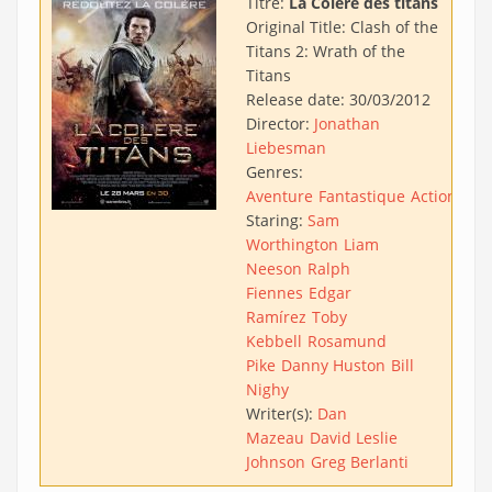
Titre:
La Colère des titans
Original Title:
Clash of the
Titans 2: Wrath of the
Titans
Release date:
30/03/2012
Director:
Jonathan
Liebesman
Genres:
Aventure
Fantastique
Action
Staring:
Sam
Worthington
Liam
Neeson
Ralph
Fiennes
Edgar
Ramírez
Toby
Kebbell
Rosamund
Pike
Danny Huston
Bill
Nighy
Writer(s):
Dan
Mazeau
David Leslie
Johnson
Greg Berlanti