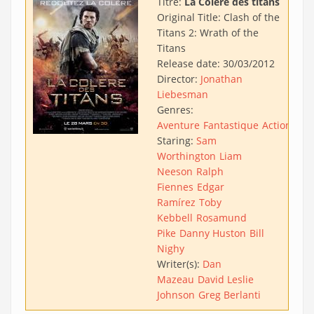
Titre:
La Colère des titans
Original Title:
Clash of the
Titans 2: Wrath of the
Titans
Release date:
30/03/2012
Director:
Jonathan
Liebesman
Genres:
Aventure
Fantastique
Action
Staring:
Sam
Worthington
Liam
Neeson
Ralph
Fiennes
Edgar
Ramírez
Toby
Kebbell
Rosamund
Pike
Danny Huston
Bill
Nighy
Writer(s):
Dan
Mazeau
David Leslie
Johnson
Greg Berlanti