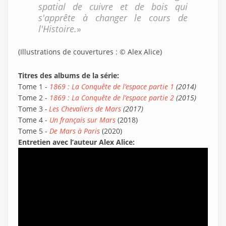
spatial de cuivre et de bois qui
s'apprête à changer le cours de
l'Histoire.
»
(Illustrations de couvertures : © Alex Alice)
Titres des albums de la série:
Tome 1 -
1869 : La Conquête de l’espace partie 1
(2014)
Tome 2 -
1869 : La Conquête de l’espace partie 2
(2015)
Tome 3
-
Les Chevaliers de Mars
(2017)
Tome 4 -
Un français sur Mars
(2018)
Tome 5 -
De Mars à Paris
(2020)
Entretien avec l’auteur Alex Alice: