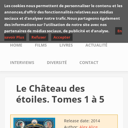
Skip to main content
Les cookies nous permettent de personnaliser le contenu et les
Les critiques de
annonces,d'offrir des fonctionnalités relatives aux médias
Yuyine
sociaux et d'analyser notre trafic.Nous partageons également
des informations sur l'utilisation de notre site avec nos
partenaires de médias sociaux, de publicité et d'analyse.
En
savoir Plus
Refuser
Accepter
Main menu
HOME
FILMS
LIVRES
ACTUALITÉ
INTERVIEWS
DIVERSITÉ
CONTACT
Le Château des
étoiles. Tomes 1 à 5
Release date:
2014
Author:
Alex Alice