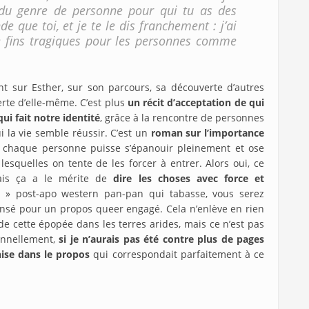
 du genre de personne pour qui tu as des
e que toi, et je te le dis franchement : j’ai
e fins tragiques pour les personnes comme
t sur Esther, sur son parcours, sa découverte d’autres
erte d’elle-même. C’est plus
un récit d’acceptation de qui
ui fait notre identité
, grâce à la rencontre de personnes
i la vie semble réussir. C’est un
roman sur l’importance
chaque personne puisse s’épanouir pleinement et ose
esquelles on tente de les forcer à entrer. Alors oui, ce
mais ça a le mérite de
dire les choses avec force et
e » post-apo western pan-pan qui tabasse, vous serez
ensé pour un propos queer engagé. Cela n’enlève en rien
 de cette épopée dans les terres arides, mais ce n’est pas
sonnellement,
si je n’aurais pas été contre plus de pages
chise dans le propos
qui correspondait parfaitement à ce