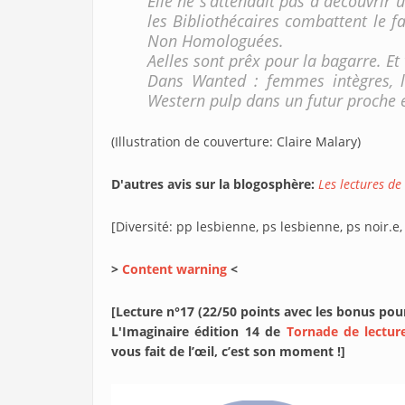
Elle ne s’attendait pas à découvri
les Bibliothécaires combattent le f
Non Homologuées.
Aelles sont prêx pour la bagarre. Et
Dans Wanted : femmes intègres, l’
Western pulp dans un futur proche e
(Illustration de couverture: Claire Malary)
D'autres avis sur la blogosphère:
Les lectures de
[Diversité: pp lesbienne, ps lesbienne, ps noir.e
>
Content warning
<
[Lecture n°17 (22/50 points avec les bonus pou
L'Imaginaire édition 14 de
Tornade de lectur
vous fait de l’œil, c’est son moment !]