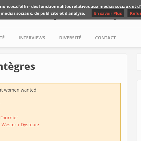
nonces,d'offrir des fonctionnalités relatives aux médias sociaux et 
Les critiques de Yuyine
 médias sociaux, de publicité et d'analyse.
En savoir Plus
Refu
TÉ
INTERVIEWS
DIVERSITÉ
CONTACT
ntègres
S
ht women wanted
y
 Fournier
Western
Dystopie