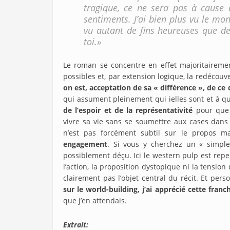
tragique, ce ne sera pas à cause
sentiments. J’ai bien plus vu le mond
vu autant de fins heureuses que d
toi.»
Le roman se concentre en effet majoritairemen
possibles et, par extension logique, la redécouv
on est, acceptation de sa « différence », de ce q
qui assument pleinement qui ielles sont et à qu
de l’espoir et de la représentativité
pour que 
vivre sa vie sans se soumettre aux cases dans l
n’est pas forcément subtil sur le propos 
engagement
. Si vous y cherchez un « simpl
possiblement déçu. Ici le western pulp est rep
l’action, la proposition dystopique ni la tension
clairement pas l’objet central du récit. Et per
sur le world-building, j’ai apprécié cette fran
que j’en attendais.
Extrait: