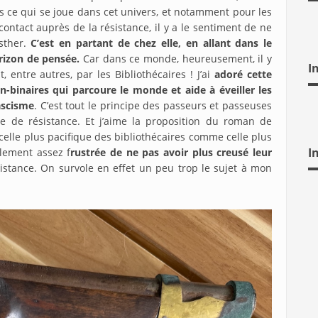
nes ce qui se joue dans cet univers, et notamment pour les
ontact auprès de la résistance, il y a le sentiment de ne
Esther.
C’est en partant de chez elle, en allant dans le
rizon de pensée.
Car dans ce monde, heureusement, il y
I
, entre autres, par les Bibliothécaires ! J’ai
adoré cette
-binaires qui parcoure le monde et aide à éveiller les
fascisme
. C’est tout le principe des passeurs et passeuses
 de résistance. Et j’aime la proposition du roman de
celle plus pacifique des bibliothécaires comme celle plus
I
alement assez f
rustrée de ne pas avoir plus creusé leur
ésistance. On survole en effet un peu trop le sujet à mon