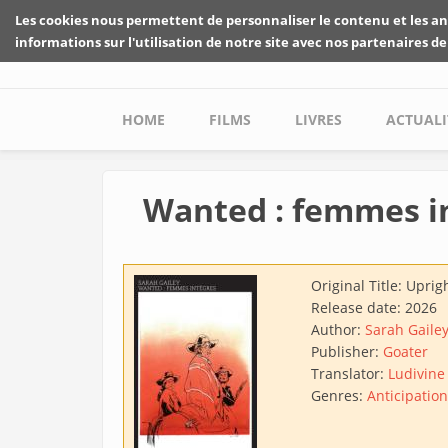
Skip to main content
Les cookies nous permettent de personnaliser le contenu et les an
informations sur l'utilisation de notre site avec nos partenaires de
Main menu
HOME
FILMS
LIVRES
ACTUALI
Wanted : femmes i
Original Title:
Uprig
Release date:
2026
Author:
Sarah Gaile
Publisher:
Goater
Translator:
Ludivine
Genres:
Anticipation