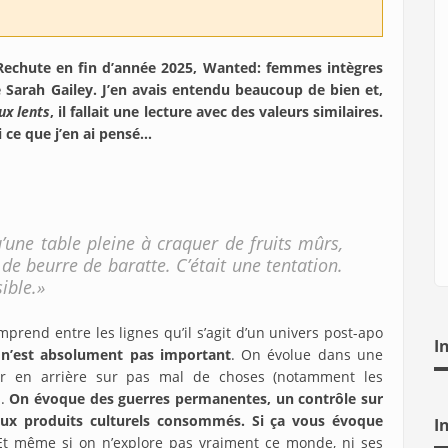
n Rechute en fin d’année 2025, Wanted: femmes intègres
e Sarah Gailey. J’en avais entendu beaucoup de bien et,
ux lents
, il fallait une lecture avec des valeurs similaires.
 ce que j’en ai pensé…
u’une table pleine à craquer de fruits mûrs,
 de beurre de baratte. C’était une tentation.
ible.»
rend entre les lignes qu’il s’agit d’un univers post-apo
I
 n’est absolument pas important
. On évolue dans une
ur en arrière sur pas mal de choses (notamment les
s.
On évoque des guerres permanentes, un contrôle sur
u’aux produits culturels consommés. Si ça vous évoque
I
Et même si on n’explore pas vraiment ce monde, ni ses