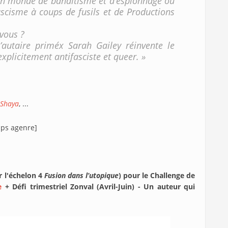
r un monde de banditisme et d’espionnage où
ascisme à coups de fusils et de Productions
 vous ?
autaire priméx Sarah Gailey réinvente le
xplicitement antifasciste et queer. »
 Shaya
, ...
, ps agenre]
r l'échelon 4
Fusion dans l’utopique
) pour le Challenge de
e
+ Défi trimestriel Zonval (Avril-Juin) - Un auteur qui