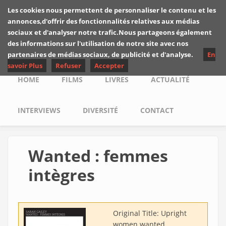
Skip to main content
Les cookies nous permettent de personnaliser le contenu et les
Les critiques de
annonces,d'offrir des fonctionnalités relatives aux médias
Yuyine
sociaux et d'analyser notre trafic.Nous partageons également
des informations sur l'utilisation de notre site avec nos
partenaires de médias sociaux, de publicité et d'analyse.
En
savoir Plus
Refuser
Accepter
Main menu
HOME
FILMS
LIVRES
ACTUALITÉ
INTERVIEWS
DIVERSITÉ
CONTACT
Wanted : femmes
intègres
Original Title:
Upright
women wanted