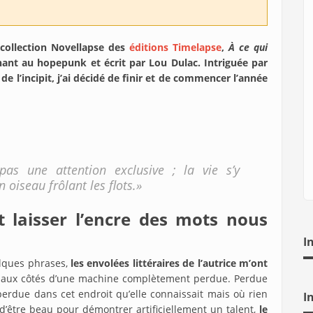
 collection Novellapse des
éditions Timelapse
,
À ce qui
nant au hopepunk et écrit par Lou Dulac. Intriguée par
 l’incipit, j’ai décidé de finir et de commencer l’année
pas une attention exclusive ; la vie s’y
n oiseau frôlant les flots.»
t laisser l’encre des mots nous
I
elques phrases,
les envolées littéraires de l’autrice m’ont
 aux côtés d’une machine complètement perdue. Perdue
erdue dans cet endroit qu’elle connaissait mais où rien
I
’être beau pour démontrer artificiellement un talent,
le