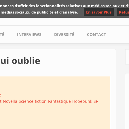
nonces,d'offrir des fonctionnalités relatives aux médias sociaux et 
Les critiques de Yuyine
 médias sociaux, de publicité et d'analyse.
En savoir Plus
Refu
TÉ
INTERVIEWS
DIVERSITÉ
CONTACT
qui oublie
S
e
t
Novella
Science-fiction
Fantastique
Hopepunk
SF