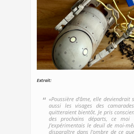
Extrait:
«Poussière d’âme, elle deviendrait s
aussi les visages des camarades
quitteraient bientôt. Je pris consci
des prochains départs, ce moi q
J’expérimentais le deuil de moi-mê
disparaître dans l’ombre de ce que 