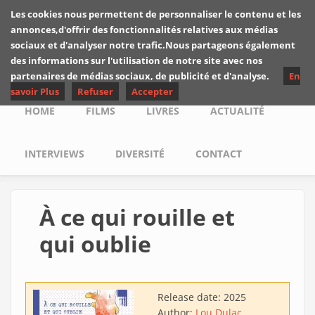
Skip to main content
Les cookies nous permettent de personnaliser le contenu et les
Les critiques de
annonces,d'offrir des fonctionnalités relatives aux médias
Yuyine
sociaux et d'analyser notre trafic.Nous partageons également
des informations sur l'utilisation de notre site avec nos
partenaires de médias sociaux, de publicité et d'analyse.
En
savoir Plus
Refuser
Accepter
Main menu
HOME
FILMS
LIVRES
ACTUALITÉ
INTERVIEWS
DIVERSITÉ
CONTACT
À ce qui rouille et
qui oublie
Release date:
2025
Author:
Lou Dulac