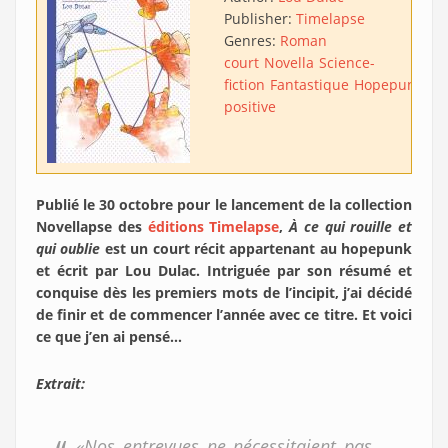
Publisher:
Timelapse
Genres:
Roman
court
Novella
Science-
fiction
Fantastique
Hopepunk
SF
positive
Publié le 30 octobre pour le lancement de la collection
Novellapse des
éditions Timelapse
,
À ce qui rouille et
qui oublie
est un court récit appartenant au hopepunk
et écrit par Lou Dulac. Intriguée par son résumé et
conquise dès les premiers mots de l’incipit, j’ai décidé
de finir et de commencer l’année avec ce titre. Et voici
ce que j’en ai pensé…
Extrait:
«Nos entrevues ne nécessitaient pas