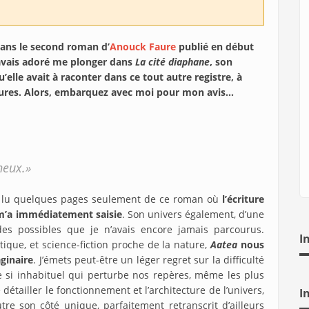
 dans le second roman d’
Anouck Faure
publié en début
’avais adoré me plonger dans
La cité diaphane
, son
u’elle avait à raconter dans ce tout autre registre, à
res. Alors, embarquez avec moi pour mon avis…
neux.»
oir lu quelques pages seulement de ce roman où
l’écriture
 m’a immédiatement saisie
. Son univers également, d’une
es possibles que je n’avais encore jamais parcourus.
I
atique, et science-fiction proche de la nature,
Aatea
nous
ginaire
. J’émets peut-être un léger regret sur la difficulté
e si inhabituel qui perturbe nos repères, même les plus
étailler le fonctionnement et l’architecture de l’univers,
I
re son côté unique, parfaitement retranscrit d’ailleurs