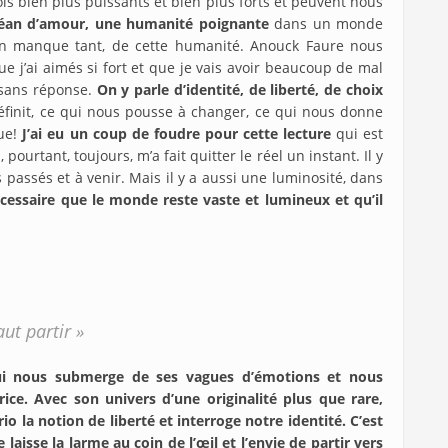
fois bien plus puissants et bien plus forts et peuvent nous
océan d’amour, une humanité poignante
dans un monde
n manque tant, de cette humanité. Anouck Faure nous
 j’ai aimés si fort et que je vais avoir beaucoup de mal
s sans réponse.
On y parle d’identité, de liberté, de choix
finit, ce qui nous pousse à changer, ce qui nous donne
que!
J’ai eu un coup de foudre pour cette lecture
qui est
rtant, toujours, m’a fait quitter le réel un instant. Il y
passés et à venir. Mais il y a aussi une luminosité, dans
cessaire que le monde reste vaste et lumineux et qu’il
aut partir »
i nous submerge de ses vagues d’émotions et nous
ice. Avec son univers d’une originalité plus que rare,
 la notion de liberté et interroge notre identité. C’est
isse la larme au coin de l’œil et l’envie de partir vers