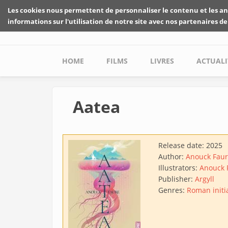
Skip to main content
Les cookies nous permettent de personnaliser le contenu et les an
informations sur l'utilisation de notre site avec nos partenaires de
Main menu
HOME
FILMS
LIVRES
ACTUALI
Aatea
Release date:
2025
Author:
Anouck Fau
Illustrators:
Anouck 
Publisher:
Argyll
Genres:
Roman initi