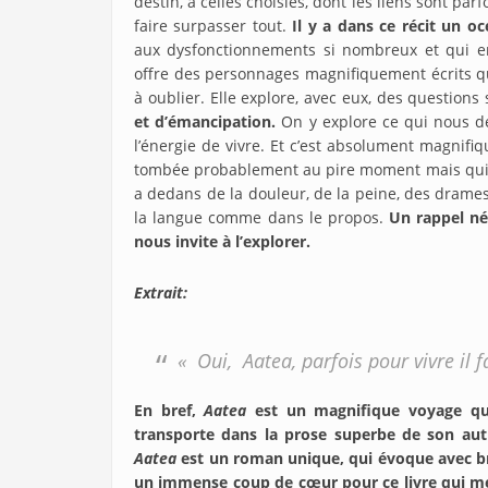
destin, à celles choisies, dont les liens sont par
faire surpasser tout.
Il y a dans ce récit un 
aux dysfonctionnements si nombreux et qui e
offre des personnages magnifiquement écrits que
à oublier. Elle explore, avec eux, des question
et d’émancipation.
On y explore ce qui nous dé
l’énergie de vivre. Et c’est absolument magnifi
tombée probablement au pire moment mais qui, pou
a dedans de la douleur, de la peine, des drames 
la langue comme dans le propos.
Un rappel né
nous invite à l’explorer.
Extrait:
« Oui, Aatea, parfois pour vivre il f
En bref,
Aatea
est un magnifique voyage qu
transporte dans la prose superbe de son autr
Aatea
est un roman unique, qui évoque avec brio
un immense coup de cœur pour ce livre qui me la