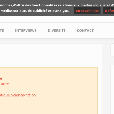
nonces,d'offrir des fonctionnalités relatives aux médias sociaux et 
Les critiques de Yuyine
 médias sociaux, de publicité et d'analyse.
En savoir Plus
Refu
TÉ
INTERVIEWS
DIVERSITÉ
CONTACT
S
re
Faure
atique
Science-fiction