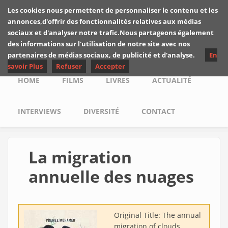
Skip to main content
Les cookies nous permettent de personnaliser le contenu et les
Les critiques de
annonces,d'offrir des fonctionnalités relatives aux médias
Yuyine
sociaux et d'analyser notre trafic.Nous partageons également
des informations sur l'utilisation de notre site avec nos
partenaires de médias sociaux, de publicité et d'analyse.
En
savoir Plus
Refuser
Accepter
Main menu
HOME
FILMS
LIVRES
ACTUALITÉ
INTERVIEWS
DIVERSITÉ
CONTACT
La migration
annuelle des nuages
Original Title:
The annual
migration of clouds