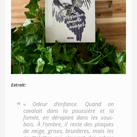
Extrait:
« Odeur d’enfance. Quand on
cavalait dans la poussière et la
fumée, en dérapant dans les sous-
bois. À l’ombre, il reste des plaques
de neige, grises, brunâtres, mais les