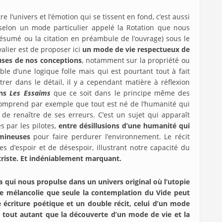
re l’univers et l’émotion qui se tissent en fond, c’est aussi
 selon un mode particulier appelé la Rotation que nous
 résumé ou la citation en préambule de l’ouvrage) sous le
alier est de proposer ici
un mode de vie respectueux de
uses de nos conceptions
, notamment sur la propriété ou
le d’une logique folle mais qui est pourtant tout à fait
trer dans le détail, il y a cependant matière à réflexion
ans
Les Essaims
que ce soit dans le principe même des
 comprend par exemple que tout est né de l’humanité qui
s de renaître de ses erreurs. C’est un sujet qui apparaît
s par les pilotes,
entre désillusions d’une humanité qui
umineuses
pour faire perdurer l’environnement. Le récit
s d’espoir et de désespoir, illustrant notre capacité du
t triste. Et indéniablement marquant.
 qui nous propulse dans un univers original où l’utopie
ne mélancolie que seule la contemplation du Vide peut
 écriture poétique et un double récit, celui d’un mode
e tout autant que la découverte d’un mode de vie et la