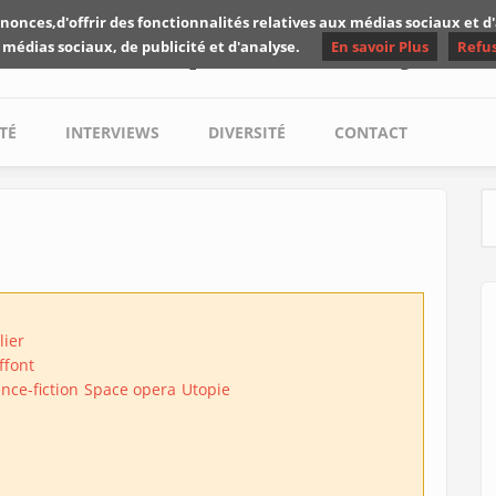
nonces,d'offrir des fonctionnalités relatives aux médias sociaux et 
Les critiques de Yuyine
 médias sociaux, de publicité et d'analyse.
En savoir Plus
Refu
TÉ
INTERVIEWS
DIVERSITÉ
CONTACT
S
lier
ffont
nce-fiction
Space opera
Utopie