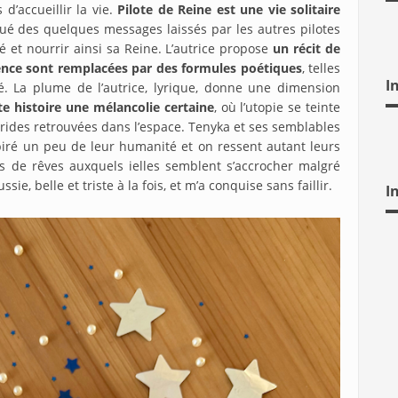
’accueillir la vie.
Pilote de Reine est une vie solitaire
tué des quelques messages laissés par les autres pilotes
 et nourrir ainsi sa Reine. L’autrice propose
un récit de
ience sont remplacées par des formules poétiques
, telles
I
té. La plume de l’autrice, lyrique, donne une dimension
te histoire une mélancolie certaine
, où l’utopie se teinte
rides retrouvées dans l’espace. Tenyka et ses semblables
spiré un peu de leur humanité et on ressent autant leurs
es de rêves auxquels ielles semblent s’accrocher malgré
ie, belle et triste à la fois, et m’a conquise sans faillir.
I