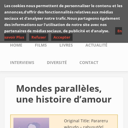
Skip to main content
Les cookies nous permettent de personnaliser le contenu et les
Les critiques de
annonces,d'offrir des fonctionnalités relatives aux médias
Yuyine
sociaux et d'analyser notre trafic.Nous partageons également
des informations sur l'utilisation de notre site avec nos
partenaires de médias sociaux, de publicité et d'analyse.
En
savoir Plus
Refuser
Accepter
Main menu
HOME
FILMS
LIVRES
ACTUALITÉ
INTERVIEWS
DIVERSITÉ
CONTACT
Mondes parallèles,
une histoire d’amour
Original Title:
Parareru
wārudo − rabusutōrī