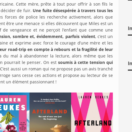
caine. Cette mère, prête à tout pour offrir à son fils le
 décider de fuir.
Une fuite désespérée à travers tous les
es forces de police les recherche activement, alors que
ent être une menace si elles découvrent que Miles est un
I
if de vengeance et ne perçoit l’enfant que comme une
nsion, sombre et, évidemment, parfois violent
, c’est un
ne et exprime avec force le courage d’une mère et les
eur road-trip en compte à rebours et la fragilité de leur
 du mal à abandonner la lecture, alors même que les
n pourrait le penser. On est
soumis à cette tension qui
I
 C’est aussi un roman qui ne propose pas un avis tranché
erroge sans cesse ces actions et propose au lecteur de se
iment un élément passionnant !