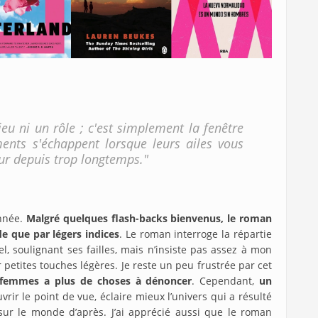
 jeu ni un rôle ; c'est simplement la fenêtre
ments s'échappent lorsque leurs ailes vous
eur depuis trop longtemps."
onnée.
Malgré quelques flash-backs bienvenus, le roman
de que par légers indices
. Le roman interroge la répartie
, soulignant ses failles, mais n’insiste pas assez à mon
petites touches légères. Je reste un peu frustrée par cet
femmes a plus de choses à dénoncer
. Cependant,
un
rir le point de vue, éclaire mieux l’univers qui a résulté
 sur le monde d’après. J’ai apprécié aussi que le roman