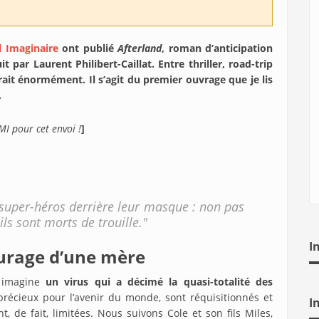
l Imaginaire
ont publié
Afterland
, roman d’anticipation
t par Laurent Philibert-Caillat. Entre thriller, road-trip
ait énormément. Il s’agit du premier ouvrage que je lis
…
MI pour cet envoi !
]
s super-héros derrière leur masque : non pas
'ils sont morts de trouille."
I
ourage d’une mère
e imagine
un virus qui a décimé la quasi-totalité des
 précieux pour l’avenir du monde, sont réquisitionnés et
I
t, de fait, limitées. Nous suivons Cole et son fils Miles,