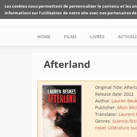
Skip to main content
Les cookies nous permettent de personnaliser le contenu et les an
informations sur l'utilisation de notre site avec nos partenaires de
Main menu
HOME
FILMS
LIVRES
ACTUALI
Afterland
Original Title:
Afterl
Release date:
2022
Author:
Lauren Beu
Publisher:
Albin Mic
Translator:
Laurent P
Genres:
Science-fict
novel
Littérature su