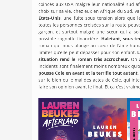
coincés aux USA malgré leur nationalité sud-afri
choix sur sa vie, chez eux en Afrique du Sud, va
États-Unis
, une fuite sous tension alors que l
toutes les personnes croisées sur la route peuv
garçon, et surtout malgré une sœur qui a so
possible cagnotte financière.
Haletant, sous te
roman qui nous plonge au cœur de l’âme humai
limites qu’elle peut dépasser pour son enfant.
L
situation rend le roman très accrocheur.
On a
incidents sont finalement moins nombreux qu’o
pousse Cole en avant et la terrifie tout autant
.
sur le bien ou le mal des actes de Cole, qui int
faire son opinion avant le final. Et ça c’est vra