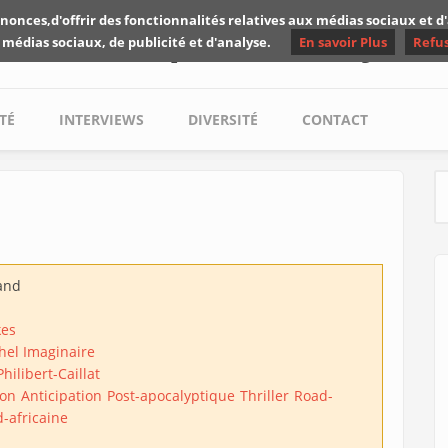
nonces,d'offrir des fonctionnalités relatives aux médias sociaux et 
Les critiques de Yuyine
 médias sociaux, de publicité et d'analyse.
En savoir Plus
Refu
TÉ
INTERVIEWS
DIVERSITÉ
CONTACT
S
and
kes
hel Imaginaire
hilibert-Caillat
ion
Anticipation
Post-apocalyptique
Thriller
Road-
d-africaine