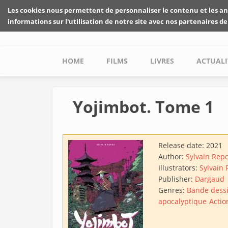
Skip to main content
Les cookies nous permettent de personnaliser le contenu et les an
informations sur l'utilisation de notre site avec nos partenaires de
Main menu
HOME
FILMS
LIVRES
ACTUALI
Yojimbot. Tome 1
Release date:
2021
Author:
Sylvain Rep
Illustrators:
Sylvain
Publisher:
Dargaud
Genres:
Bande dess
apocalyptique
Actio