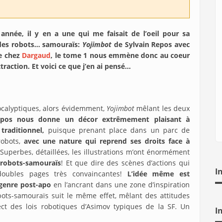
 année, il y en a une qui me faisait de l’oeil pour sa
 des robots… samouraïs:
Yojimbot
de Sylvain Repos avec
ée chez
Dargaud
, le tome 1 nous emmène donc au coeur
raction. Et voici ce que j’en ai pensé…
pocalyptiques, alors évidemment,
Yojimbot
mêlant les deux
epos nous donne un décor extrêmement plaisant à
traditionnel,
puisque prenant place dans un parc de
obots,
avec une nature qui reprend ses droits face à
 Superbes, détaillées, les illustrations m’ont énormément
 robots-samouraïs
! Et que dire des scènes d’actions qui
I
oubles pages très convaincantes!
L’idée même est
 genre post-apo
en l’ancrant dans une zone d’inspiration
ots-samouraïs suit le même effet, mêlant des attitudes
pect des lois robotiques d’Asimov typiques de la SF. Un
I