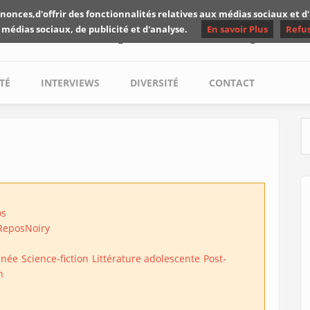
nonces,d'offrir des fonctionnalités relatives aux médias sociaux et 
Les critiques de Yuyine
 médias sociaux, de publicité et d'analyse.
En savoir Plus
Refu
TÉ
INTERVIEWS
DIVERSITÉ
CONTACT
S
os
 Repos
Noiry
inée
Science-fiction
Littérature adolescente
Post-
n