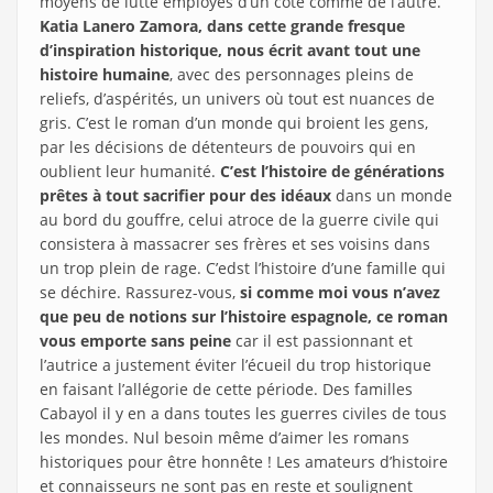
moyens de lutte employés d’un côté comme de l’autre.
Katia Lanero Zamora, dans cette grande fresque
d’inspiration historique, nous écrit avant tout une
histoire humaine
, avec des personnages pleins de
reliefs, d’aspérités, un univers où tout est nuances de
gris. C’est le roman d’un monde qui broient les gens,
par les décisions de détenteurs de pouvoirs qui en
oublient leur humanité.
C’est l’histoire de générations
prêtes à tout sacrifier pour des idéaux
dans un monde
au bord du gouffre, celui atroce de la guerre civile qui
consistera à massacrer ses frères et ses voisins dans
un trop plein de rage. C’edst l’histoire d’une famille qui
se déchire. Rassurez-vous,
si comme moi vous n’avez
que peu de notions sur l’histoire espagnole, ce roman
vous emporte sans peine
car il est passionnant et
l’autrice a justement éviter l’écueil du trop historique
en faisant l’allégorie de cette période. Des familles
Cabayol il y en a dans toutes les guerres civiles de tous
les mondes. Nul besoin même d’aimer les romans
historiques pour être honnête ! Les amateurs d’histoire
et connaisseurs ne sont pas en reste et soulignent