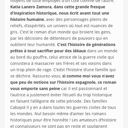
moyens de lutte employés d’un côté comme de l’autre.
Katia Lanero Zamora, dans cette grande fresque
d’inspiration historique, nous écrit avant tout une
histoire humaine
, avec des personnages pleins de
reliefs, d’aspérités, un univers où tout est nuances de
gris. C’est le roman d’un monde qui broient les gens,
par les décisions de détenteurs de pouvoirs qui en
oublient leur humanité.
C’est l’histoire de générations
prêtes à tout sacrifier pour des idéaux
dans un monde
au bord du gouffre, celui atroce de la guerre civile qui
consistera à massacrer ses frères et ses voisins dans
un trop plein de rage. C’edst l’histoire d’une famille qui
se déchire. Rassurez-vous,
si comme moi vous n’avez
que peu de notions sur l’histoire espagnole, ce roman
vous emporte sans peine
car il est passionnant et
l’autrice a justement éviter l’écueil du trop historique
en faisant l’allégorie de cette période. Des familles
Cabayol il y en a dans toutes les guerres civiles de tous
les mondes. Nul besoin même d’aimer les romans
historiques pour être honnête ! Les amateurs d’histoire
et connaisseurs ne sont pas en reste et soulignent