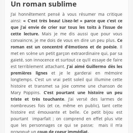
Un roman sublime
J’ai honnêtement pensé à vous résumer ma critique
ainsi:
« C’est très beau! Lisez-le! » parce que c’est ce
que j’ai envie de crier sur tous les toits à l’issue de
cette lecture.
Mais je me dis aussi que pour vous
convaincre, je me dois de vous en dire un peu plus.
Ce
roman est un concentré d’émotions et de poésie
. Il
met en scène un petit garçon extraordinaire qui, par sa
gaieté, son innocence et surtout ce qu’il essaye de faire
est terriblement attachant.
J’ai aimé Guillermo dès les
premières lignes
et je le garderai en mémoire
longtemps. C’est un vrai petit soleil qui illumine cette
histoire et transmet sa joie comme une chanson de
Mary Poppins.
C’est pourtant une histoire un peu
triste et très touchante
. J’ai versé des larmes de
nombreuses fois (et ce, même en public), tant cette
histoire est émouvante et belle. Ce petit bijou est
pourtant imparfait ; on comprend en effet plus vite
que les personnages ce qui se passe; mais il m’a
provoqué un
coup de coeur immédiat.