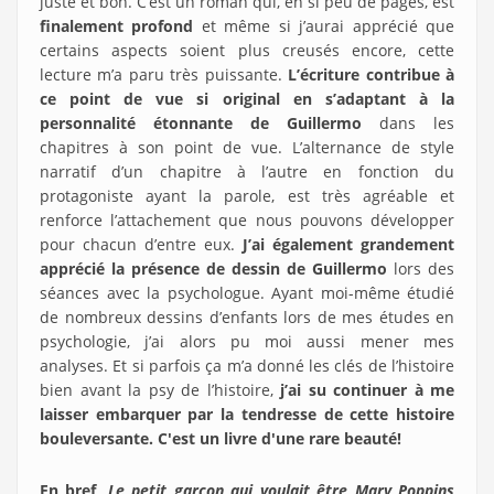
juste et bon. C’est un roman qui, en si peu de pages, est
finalement profond
et même si j’aurai apprécié que
certains aspects soient plus creusés encore, cette
lecture m’a paru très puissante.
L’écriture contribue à
ce point de vue si original en s’adaptant à la
personnalité étonnante de Guillermo
dans les
chapitres à son point de vue. L’alternance de style
narratif d’un chapitre à l’autre en fonction du
protagoniste ayant la parole, est très agréable et
renforce l’attachement que nous pouvons développer
pour chacun d’entre eux.
J’ai également grandement
apprécié la présence de dessin de Guillermo
lors des
séances avec la psychologue. Ayant moi-même étudié
de nombreux dessins d’enfants lors de mes études en
psychologie, j’ai alors pu moi aussi mener mes
analyses. Et si parfois ça m’a donné les clés de l’histoire
bien avant la psy de l’histoire,
j’ai su continuer à me
laisser embarquer par la tendresse de cette histoire
bouleversante. C'est un livre d'une rare beauté!
En bref,
Le petit garçon qui voulait être Mary Poppins