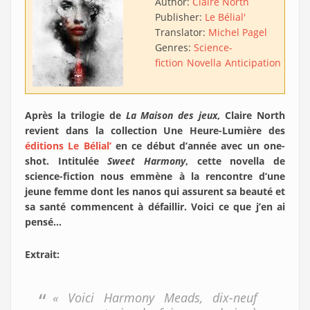
Author:
Claire North
Publisher:
Le Bélial'
Translator:
Michel Pagel
Genres:
Science-
fiction
Novella
Anticipation
Biop
Après la trilogie de
La Maison des jeux
, Claire North
revient dans la collection Une Heure-Lumière des
éditions Le Bélial’
en ce début d’année avec un one-
shot. Intitulée
Sweet Harmony
, cette novella de
science-fiction nous emmène à la rencontre d’une
jeune femme dont les nanos qui assurent sa beauté et
sa santé commencent à défaillir. Voici ce que j’en ai
pensé…
Extrait:
« Voici Harmony Meads, dix-neuf