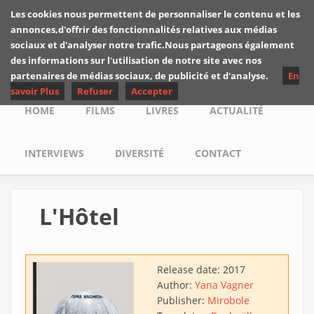
Skip to main content
Les cookies nous permettent de personnaliser le contenu et les
Les critiques de
annonces,d'offrir des fonctionnalités relatives aux médias
Yuyine
sociaux et d'analyser notre trafic.Nous partageons également
des informations sur l'utilisation de notre site avec nos
partenaires de médias sociaux, de publicité et d'analyse.
En
savoir Plus
Refuser
Accepter
Main menu
HOME
FILMS
LIVRES
ACTUALITÉ
INTERVIEWS
DIVERSITÉ
CONTACT
L'Hôtel
Release date:
2017
Author:
Yana Vagner
Publisher:
Mirobole