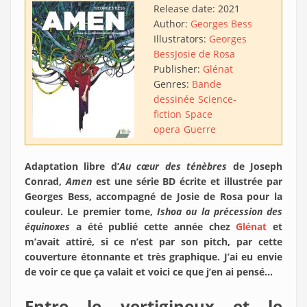
Release date:
2021
Author:
Georges Bess
Illustrators:
Georges
Bess
Josie de Rosa
Publisher:
Glénat
Genres:
Bande
dessinée
Science-
fiction
Space
opera
Guerre
Adaptation libre d’
Au cœur des ténèbres
de Joseph
Conrad,
Amen
est une série BD écrite et illustrée par
Georges Bess, accompagné de Josie de Rosa pour la
couleur. Le premier tome,
Ishoa ou la précession des
équinoxes
a été publié cette année chez
Glénat
et
m’avait attiré, si ce n’est par son pitch, par cette
couverture étonnante et très graphique. J’ai eu envie
de voir ce que ça valait et voici ce que j’en ai pensé…
Entre le vertigineux et le