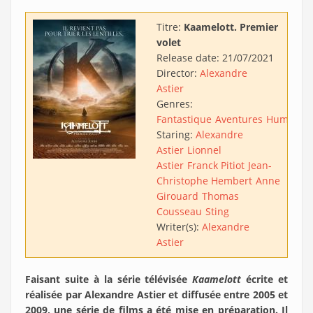
Titre:
Kaamelott. Premier
volet
Release date:
21/07/2021
Director:
Alexandre
Astier
Genres:
Fantastique
Aventures
Humour
Staring:
Alexandre
Astier
Lionnel
Astier
Franck Pitiot
Jean-
Christophe Hembert
Anne
Girouard
Thomas
Cousseau
Sting
Writer(s):
Alexandre
Astier
Faisant suite à la série télévisée
Kaamelott
écrite et
réalisée par Alexandre Astier et diffusée entre 2005 et
2009, une série de films a été mise en préparation. Il