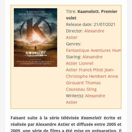
Titre:
Kaamelott. Premier
volet
Release date:
21/07/2021
Director:
Alexandre
Astier
Genres:
Fantastique
Aventures
Humour
Staring:
Alexandre
Astier
Lionnel
Astier
Franck Pitiot
Jean-
Christophe Hembert
Anne
Girouard
Thomas
Cousseau
Sting
Writer(s):
Alexandre
Astier
Faisant suite à la série télévisée
Kaamelott
écrite et
réalisée par Alexandre Astier et diffusée entre 2005 et
2009, une série de films a été mise en préparation. Il