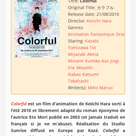
Titre:
Colorful
Original Title:
カラフル
Release date:
21/08/2010
Director:
Keiichi Hara
Genres:
Animation
Fantastique
Drame
Staring:
Kazato
Tomizawa
Toi
Miyazaki
Akina
Minami
Kumiko Aso
Jingi
Irie
Akiyoshi
Nakao
Katsumi
Takahashi
Writer(s):
Miho Maruo
Colorful
est un film d’animation de Keiichi Hara sorti à
l’été 2010 et librement adapté du roman éponyme de
l’autrice Eto Mori publié en 2003 (et jamais traduit en
français si je ne m’abuse). Réalisation du Studio
Sunrise diffusé en Europe par Kazé,
Colorful
a