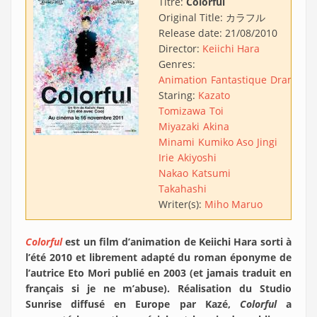
Titre:
Colorful
Original Title:
カラフル
Release date:
21/08/2010
Director:
Keiichi Hara
Genres:
Animation
Fantastique
Drame
Staring:
Kazato
Tomizawa
Toi
Miyazaki
Akina
Minami
Kumiko Aso
Jingi
Irie
Akiyoshi
Nakao
Katsumi
Takahashi
Writer(s):
Miho Maruo
Colorful
est un film d’animation de Keiichi Hara sorti à
l’été 2010 et librement adapté du roman éponyme de
l’autrice Eto Mori publié en 2003 (et jamais traduit en
français si je ne m’abuse). Réalisation du Studio
Sunrise diffusé en Europe par Kazé,
Colorful
a