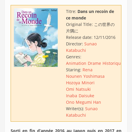
Titre:
Dans un recoin de
ce monde
Original Title:
この世界の
片隅に
Release date:
12/11/2016
Director:
Sunao
Katabuchi
Genres:
Animation
Drame
Historique
Gue
Staring:
Rena
Nounen
Yoshimasa
Hozoya
Minori
Omi
Natsuki
Inaba
Daisuke
Ono
Megumi Han
Writer(s):
Sunao
Katabuchi
Sorti en fin d’année 2016 au Japon puis en 2017 en