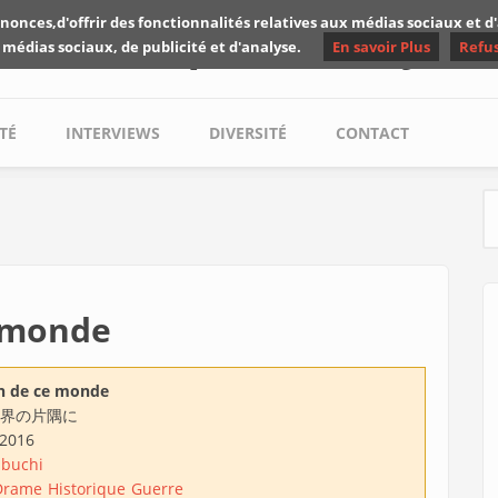
nonces,d'offrir des fonctionnalités relatives aux médias sociaux et 
Les critiques de Yuyine
 médias sociaux, de publicité et d'analyse.
En savoir Plus
Refu
TÉ
INTERVIEWS
DIVERSITÉ
CONTACT
S
e monde
n de ce monde
界の片隅に
/2016
abuchi
Drame
Historique
Guerre