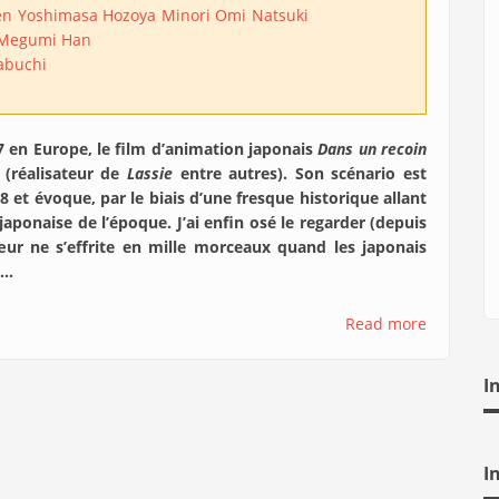
en
Yoshimasa Hozoya
Minori Omi
Natsuki
Megumi Han
abuchi
7 en Europe, le film d’animation japonais
Dans un recoin
 (réalisateur de
Lassie
entre autres). Son scénario est
et évoque, par le biais d’une fresque historique allant
japonaise de l’époque. J’ai enfin osé le regarder (depuis
r ne s’effrite en mille morceaux quand les japonais
é…
Read more
I
I