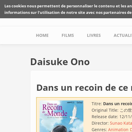
Skip to main content
Les cookies nous permettent de personnaliser le contenu et les an
informations sur l'utilisation de notre site avec nos partenaires de
Main menu
HOME
FILMS
LIVRES
ACTUALI
Daisuke Ono
Dans un recoin de c
Titre:
Dans un recoi
Original Title:
この世
Release date:
12/11
Director:
Sunao Kat
Genres:
Animation