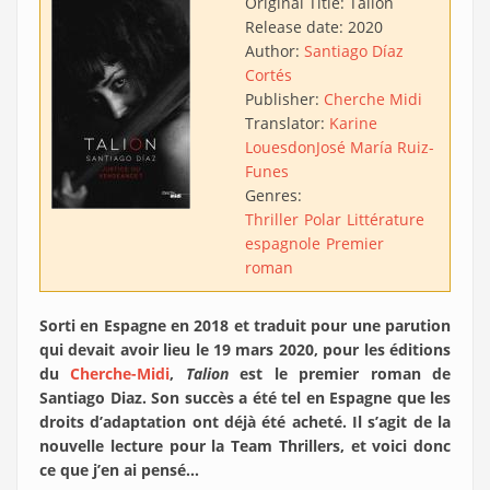
Original Title:
Talión
Release date:
2020
Author:
Santiago Díaz
Cortés
Publisher:
Cherche Midi
Translator:
Karine
Louesdon
José María Ruiz-
Funes
Genres:
Thriller
Polar
Littérature
espagnole
Premier
roman
Sorti en Espagne en 2018 et traduit pour une parution
qui devait avoir lieu le 19 mars 2020, pour les éditions
du
Cherche-Midi
,
Talion
est le premier roman de
Santiago Diaz. Son succès a été tel en Espagne que les
droits d’adaptation ont déjà été acheté. Il s’agit de la
nouvelle lecture pour la Team Thrillers, et voici donc
ce que j’en ai pensé…