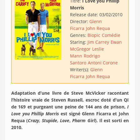
Titre:
I Love you Phillip
Morris
Release date:
03/02/2010
Director:
Glenn
Ficarra
John Requa
Genres:
Biopic
Comédie
Staring:
Jim Carrey
Ewan
McGregor
Leslie
Mann
Rodrigo
Santoro
Antoni Corone
Writer(s):
Glenn
Ficarra
John Requa
Adaptation d’une livre de Steve McVicker racontant
l’histoire vraie de Steven Russell, escroc doté d’un QI
de 169 et purgeant une peine de 144 ans de prison,
I
Love you Phillip Morris
est signé Glenn Ficarra et John
Requa (
Crazy, Stupide, Love
,
Pharm Girl
). Il est sorti en
2010.