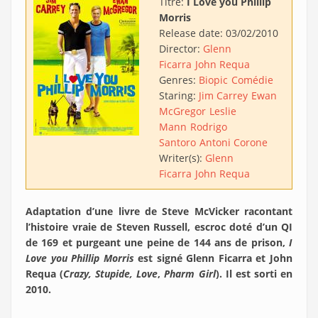
Titre:
I Love you Phillip
Morris
Release date:
03/02/2010
Director:
Glenn
Ficarra
John Requa
Genres:
Biopic
Comédie
Staring:
Jim Carrey
Ewan
McGregor
Leslie
Mann
Rodrigo
Santoro
Antoni Corone
Writer(s):
Glenn
Ficarra
John Requa
Adaptation d’une livre de Steve McVicker racontant
l’histoire vraie de Steven Russell, escroc doté d’un QI
de 169 et purgeant une peine de 144 ans de prison,
I
Love you Phillip Morris
est signé Glenn Ficarra et John
Requa (
Crazy, Stupide, Love
,
Pharm Girl
). Il est sorti en
2010.