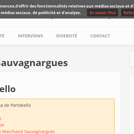
nonces,d'offrir des fonctionnalités relatives aux médias sociaux et 
Les critiques de Yuyine
 médias sociaux, de publicité et d'analyse.
En savoir Plus
Refu
TÉ
INTERVIEWS
DIVERSITÉ
CONTACT
Sauvagnargues
S
ello
a de Portobello
o
on
se Marchand Sauvagnargues