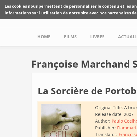
Skip to main content
Les cookies nous permettent de personnaliser le contenu et les an
informations sur l'utilisation de notre site avec nos partenaires de
Main menu
HOME
FILMS
LIVRES
ACTUALI
Françoise Marchand 
La Sorcière de Portob
Original Title:
A brux
Release date:
2007
Author:
Paulo Coelh
Publisher:
Flammari
Translator:
Françoi