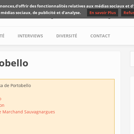
nonces,d'offrir des fonctionnalités relatives aux médias sociaux et 
Les critiques de Yuyine
 médias sociaux, de publicité et d'analyse.
En savoir Plus
Refu
TÉ
INTERVIEWS
DIVERSITÉ
CONTACT
obello
S
a de Portobello
o
on
se Marchand Sauvagnargues