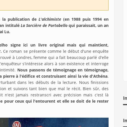
 la publication de
L'alchimiste
(en 1988 puis 1994 en
an intitulé
La Sorcière de Portobello
qui paraissait, un an
ai Lu.
ho signe ici un livre original mais qui maintient,
.
Ce roman se présente comme le début d'une enquête
trouvé à Londres, femme qui a fait beaucoup parlé d'elle
'enquêteur s'intéresse alors à son existence et interroge
intimité.
Nous passons de témoignage en témoignage,
pierre à l'édifice et construisant ainsi la vie d'Athéna
.
rturbant dans les débuts de la lecture. Nous finissions
ion et suivons tant bien que mal le récit. Bien sûr, des
t n'est jamais restranscri avec précision mais c'est là
I
pour ceux qui l'entourent et elle se doit de le rester
I