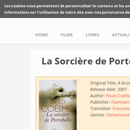
Skip to main content
Les cookies nous permettent de personnaliser le contenu et les an
informations sur l'utilisation de notre site avec nos partenaires de
Main menu
HOME
FILMS
LIVRES
ACTUALI
La Sorcière de Port
Original Title:
A brux
Release date:
2007
Author:
Paulo Coelh
Publisher:
Flammari
Translator:
Françoi
Genres:
Fantastique