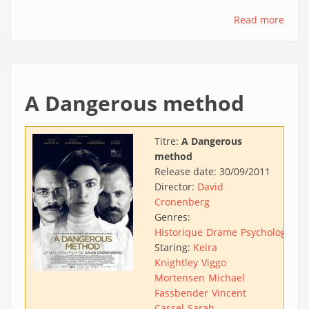
Read more
A Dangerous method
Titre:
A Dangerous
method
Release date:
30/09/2011
Director:
David
Cronenberg
Genres:
Historique
Drame
Psychologique
Staring:
Keira
Knightley
Viggo
Mortensen
Michael
Fassbender
Vincent
Cassel
Sarah