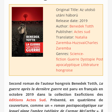
Original Title:
Az utolsó
utáni háború
Release date:
2019
Author:
Benedek Totth
Publisher:
Actes sud
Translator:
Natalia
Zaremba-Huzsvai
Charles
Zaremba
Genres:
Science-
fiction
Guerre
Dystopie
Post-
apocalyptique
Littérature
hongroise
Second roman de l’auteur hongrois Benedek Totth,
La
guerre après la dernière guerre
est paru en français en
octobre 2019 dans la collection Exofictions des
éditions Actes Sud
. Présenté, en quatrième de
couverture, comme un «
roman postapocalyptique sur
lequel plane l’ombre tutélaire de Cormac McCarthy
», il