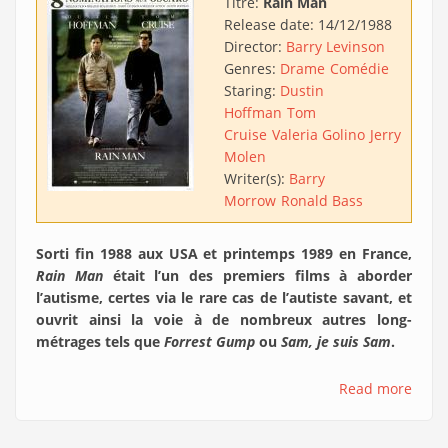
Titre:
Rain Man
Release date:
14/12/1988
Director:
Barry Levinson
Genres:
Drame
Comédie
Staring:
Dustin
Hoffman
Tom
Cruise
Valeria Golino
Jerry
Molen
Writer(s):
Barry
Morrow
Ronald Bass
Sorti fin 1988 aux USA et printemps 1989 en France,
Rain Man
était l’un des premiers films à aborder
l’autisme, certes via le rare cas de l’autiste savant, et
ouvrit ainsi la voie à de nombreux autres long-
métrages tels que
Forrest Gump
ou
Sam, je suis Sam
.
Read more