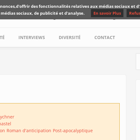
nonces,d'offrir des fonctionnalités relatives aux médias sociaux et 
Les critiques de Yuyine
 médias sociaux, de publicité et d'analyse.
En savoir Plus
Refu
TÉ
INTERVIEWS
DIVERSITÉ
CONTACT
S
Rychner
astel
ion
Roman d'anticipation
Post-apocalyptique