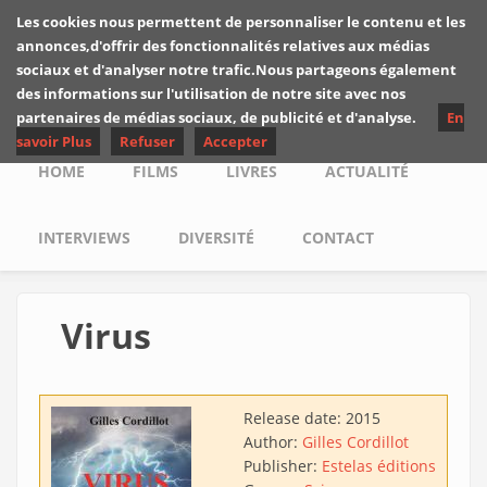
Skip to main content
Les cookies nous permettent de personnaliser le contenu et les
Les critiques de
annonces,d'offrir des fonctionnalités relatives aux médias
Yuyine
sociaux et d'analyser notre trafic.Nous partageons également
des informations sur l'utilisation de notre site avec nos
partenaires de médias sociaux, de publicité et d'analyse.
En
savoir Plus
Refuser
Accepter
Main menu
HOME
FILMS
LIVRES
ACTUALITÉ
INTERVIEWS
DIVERSITÉ
CONTACT
Virus
Release date:
2015
Author:
Gilles Cordillot
Publisher:
Estelas éditions