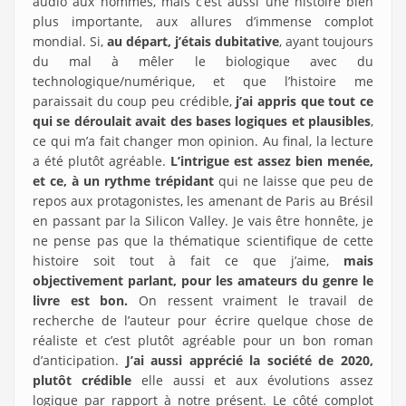
audio aux hommes, mais c’est aussi une histoire bien
plus importante, aux allures d’immense complot
mondial. Si,
au départ, j’étais dubitative
, ayant toujours
du mal à mêler le biologique avec du
technologique/numérique, et que l’histoire me
paraissait du coup peu crédible,
j’ai appris que tout ce
qui se déroulait avait des bases logiques et plausibles
,
ce qui m’a fait changer mon opinion. Au final, la lecture
a été plutôt agréable.
L’intrigue est assez bien menée,
et ce, à un rythme trépidant
qui ne laisse que peu de
repos aux protagonistes, les amenant de Paris au Brésil
en passant par la Silicon Valley. Je vais être honnête, je
ne pense pas que la thématique scientifique de cette
histoire soit tout à fait ce que j’aime,
mais
objectivement parlant, pour les amateurs du genre le
livre est bon.
On ressent vraiment le travail de
recherche de l’auteur pour écrire quelque chose de
réaliste et c’est plutôt agréable pour un bon roman
d’anticipation.
J’ai aussi apprécié la société de 2020,
plutôt crédible
elle aussi et aux évolutions assez
logique par rapport à notre présent. Le côté complot