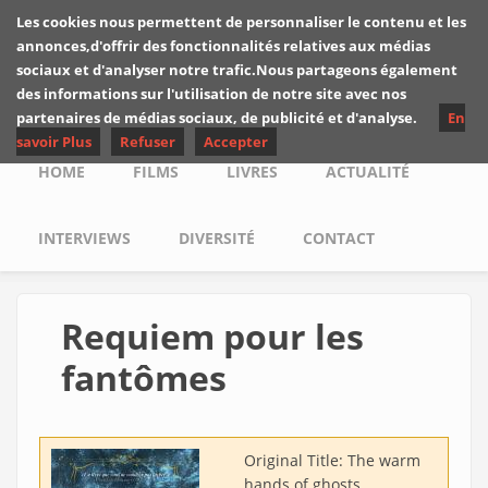
Skip to main content
Les cookies nous permettent de personnaliser le contenu et les
Les critiques de
annonces,d'offrir des fonctionnalités relatives aux médias
Yuyine
sociaux et d'analyser notre trafic.Nous partageons également
des informations sur l'utilisation de notre site avec nos
partenaires de médias sociaux, de publicité et d'analyse.
En
savoir Plus
Refuser
Accepter
Main menu
HOME
FILMS
LIVRES
ACTUALITÉ
INTERVIEWS
DIVERSITÉ
CONTACT
Requiem pour les
fantômes
Original Title:
The warm
hands of ghosts