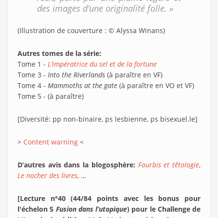
des images d’une originalité folle. »
(Illustration de couverture : © Alyssa Winans)
Autres tomes de la série:
Tome 1 -
L’impératrice du sel et de la fortune
Tome 3 -
Into the Riverlands
(à paraître en VF)
Tome 4 -
Mammoths at the gate
(à paraître en VO et VF)
Tome 5 - (à paraître)
[Diversité: pp non-binaire, ps lesbienne, ps bisexuel.le]
>
Content warning
<
D’autres avis dans la blogosphère:
Fourbis et têtologie
,
Le nocher des livres
, …
[Lecture n°40 (44/84 points avec les bonus pour
l'échelon 5
Fusion dans l’utopique
) pour le Challenge de