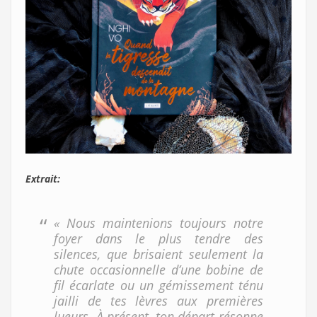
Extrait:
« Nous maintenions toujours notre
foyer dans le plus tendre des
silences, que brisaient seulement la
chute occasionnelle d’une bobine de
fil écarlate ou un gémissement ténu
jailli de tes lèvres aux premières
lueurs. À présent, ton départ résonne