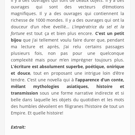
Il y a des ouvrages qui sont de beaux objets. Il y a des
ouvrages qui sont des vecteurs d’émotions
magnifiques. Il y a des ouvrages qui contiennent la
richesse de 1000 mondes. Il y a des ouvrages qui ont la
douceur d’un rêve éveillé…
L’impératrice du sel et la
fortune
est tout ça et bien plus encore.
C’est un petit
bijou
que j’ai tellement voulu faire durer que, pendant
ma lecture et après, j’ai relu certains passages
plusieurs fois, non pas pour une quelconque
complexité mais pour m’en imprégner toujours plus.
L’écriture est absolument superbe, poétique, onirique
et douce
, tout en proposant une intrigue loin d’être
tendre. C’est une novella qui à
l’apparence d’un conte,
mêlant mythologies asiatiques, histoire et
transmission
sous une forme narrative indirecte et si
belle dans laquelle les objets du quotidien et les mots
des humbles dévoilent en filigranes l’histoire de tout un
Empire. Et quelle histoire!
Extrait: