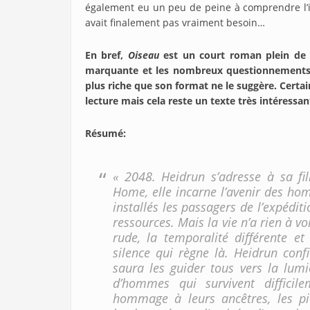
également eu un peu de peine à comprendre l’i
avait finalement pas vraiment besoin…
En bref,
Oiseau
est un court roman plein de q
marquante et les nombreux questionnements q
plus riche que son format ne le suggère. Cert
lecture mais cela reste un texte très intéressa
Résumé
:
« 2048. Heidrun s’adresse à sa fi
Home, elle incarne l’avenir des hom
installés les passagers de l’expédit
ressources. Mais la vie n’a rien à voi
rude, la temporalité différente e
silence qui règne là. Heidrun confi
saura les guider tous vers la lumi
d’hommes qui survivent diffici
hommage à leurs ancêtres, les pio