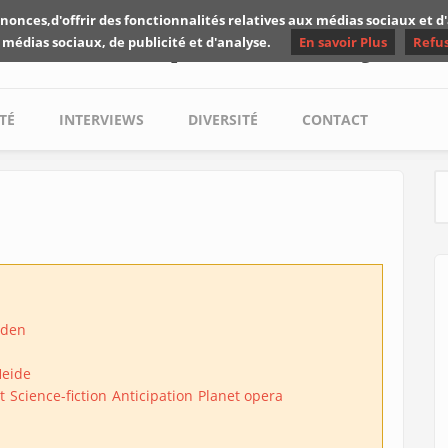
nonces,d'offrir des fonctionnalités relatives aux médias sociaux et 
Les critiques de Yuyine
 médias sociaux, de publicité et d'analyse.
En savoir Plus
Refu
TÉ
INTERVIEWS
DIVERSITÉ
CONTACT
S
åden
Heide
t
Science-fiction
Anticipation
Planet opera