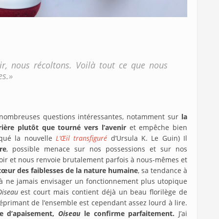
r, nous récoltons. Voilà tout ce que nous
es.»
de nombreuses questions intéressantes, notamment sur
la
ière plutôt que tourné vers l’avenir
et empêche bien
oqué la nouvelle
L’Œil transfiguré
d’Ursula K. Le Guin) Il
re
, possible menace sur nos possessions et sur nos
iroir et nous renvoie brutalement parfois à nous-mêmes et
cœur des faiblesses de la nature humaine
, sa tendance à
 à ne jamais envisager un fonctionnement plus utopique
Oiseau
est court mais contient déjà un beau florilège de
déprimant de l’ensemble est cependant assez lourd à lire.
e d’apaisement,
Oiseau
le confirme parfaitement.
J’ai