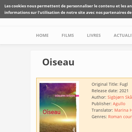
Skip to main content
Les cookies nous permettent de personnaliser le contenu et les an
informations sur l'utilisation de notre site avec nos partenaires de
Main menu
HOME
FILMS
LIVRES
ACTUALI
Oiseau
Original Title:
Fugl
Release date:
2021
Author:
Sigbjørn Sk
Publisher:
Agullo
Translator:
Marina 
Genres:
Roman cour