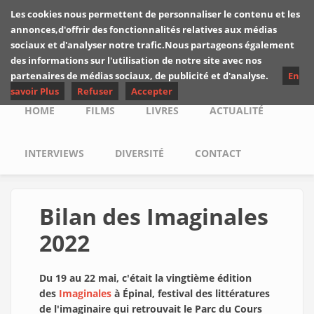
Skip to main content
Les cookies nous permettent de personnaliser le contenu et les
Les critiques de
annonces,d'offrir des fonctionnalités relatives aux médias
Yuyine
sociaux et d'analyser notre trafic.Nous partageons également
des informations sur l'utilisation de notre site avec nos
partenaires de médias sociaux, de publicité et d'analyse.
En
savoir Plus
Refuser
Accepter
Main menu
HOME
FILMS
LIVRES
ACTUALITÉ
INTERVIEWS
DIVERSITÉ
CONTACT
Bilan des Imaginales
2022
Du 19 au 22 mai, c'était la vingtième édition
des
Imaginales
à Épinal, festival des littératures
de l'imaginaire qui retrouvait le Parc du Cours