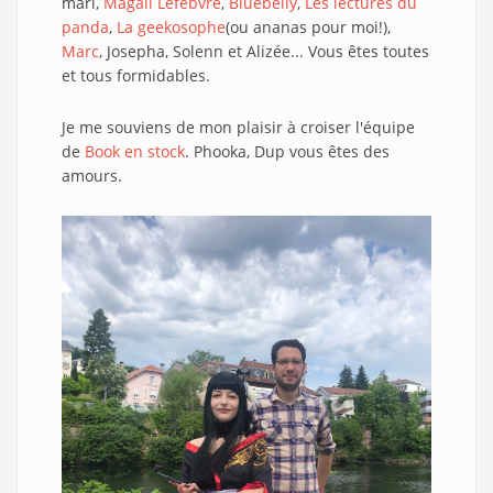
mari,
Magali Lefebvre
,
Bluebelly
,
Les lectures du
panda
,
La geekosophe
(ou ananas pour moi!),
Marc
, Josepha, Solenn et Alizée... Vous êtes toutes
et tous formidables.
Je me souviens de mon plaisir à croiser l'équipe
de
Book en stock
. Phooka, Dup vous êtes des
amours.