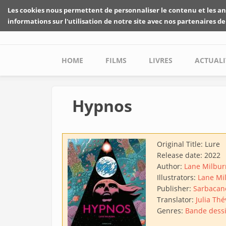
Skip to main content
Les cookies nous permettent de personnaliser le contenu et les an
informations sur l'utilisation de notre site avec nos partenaires de
Main menu
HOME
FILMS
LIVRES
ACTUALI
Hypnos
Original Title:
Lure
Release date:
2022
Author:
Lane Milbur
Illustrators:
Lane Mi
Publisher:
Sarbacan
Translator:
Julia Th
Genres:
Bande dess