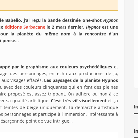
de Babelio, j’ai reçu la bande dessinée one-shot
Hypnos
aux
éditions Sarbacane
le 2 mars dernier,
Hypnos
est une
 pour la planète du même nom à la rencontre d’un
 ai pensé…
appé par le graphisme aux couleurs psychédéliques
et
 visage des personnages, en écho aux productions de Jo,
s aux visages effacés.
Les paysages de la planète Hypnos
s
, avec des couleurs clinquantes qui en font des pleines
aire proposé est assez trippant. On adhère ou non à ce
er sa qualité artistique.
C’est très vif visuellement
et ça
I
t teintés de beige uniquement. La démarche artistique
es personnages et participe à l’immersion. Intéressante à
désarçonnée point de vue intrigue…
I