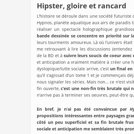
Hipster, gloire et rancard
L’histoire se déroule dans une société futuriste
Hypnos, planète aquatique aux airs de paradis tr
réaliser un spectacle holographique grandios
bande dessinée se concentre en priorité sur la
leurs tourments amoureux. Là où l’univers était
me retrouvant à lire les discussions (entendez
de la BD et à
suivre leurs soucis de coeur avec 
et anticipation a vraiment matière à créer une hi
dystopique/lutte sociale arrive, c’est
un final en
qu’il s’agissait d’un tome 1 et je commençais déj
nous signaler les séries. Mais non… ce n’est vis
fin ouverte,
c’est une non-fin très brutale qui 
n’arrive pas à terminer ses oeuvres, peut-être q
En bref, je n’ai pas été convaincue par
H
propositions intéressantes entre paysages gran
côté un peu superficiel et sa fin brutale fru
sociale et anticipation me semblaient très pr