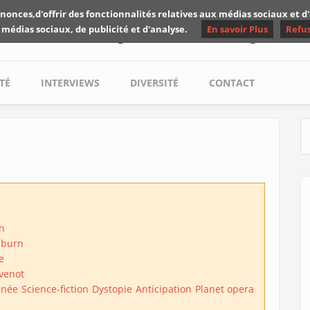
nonces,d'offrir des fonctionnalités relatives aux médias sociaux et 
Les critiques de Yuyine
 médias sociaux, de publicité et d'analyse.
En savoir Plus
Refu
TÉ
INTERVIEWS
DIVERSITÉ
CONTACT
S
n
lburn
e
évenot
inée
Science-fiction
Dystopie
Anticipation
Planet opera