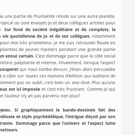
 où une partie de l’humanité réside sur une autre planète,
opical où sont envoyés Jo et deux collègues artistes pour
e.
Sur fond de société inégalitaire et de complots, la
 vie quotidienne de Jo et de ses collègues
, notamment
 pour moi très prometteur, je me suis retrouvée flouée en
 plaintes) de jeunes hipsters pendant une grande partie
un ennui certain
. C’est dommage parce que le côté social
stoire palpitante et intense. Finalement, lorsque l’aspect
 couperet
qui nous tombe dessus. J’étais alors persuadée
à à râler sur toutes ces maisons d’édition qui oublient de
iblement pas un oubli, c’est bien un one-shot. Plus qu’une
nous est ici imposée
et c’est très frustrant. Comme Jo qui
ue l’auteur n’y ait pas parvenu non plus?
ypnos
. Si graphiquement la bande-dessinée fait des
dioses et style psychédélique, l’intrigue déçoit par son
strante. Dommage parce que l’univers et l’aspect lutte
ometteurs.