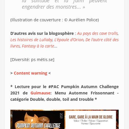
la solitude et la faim peuvent
engendrer des monstres... »
(Illustration de couverture : © Aurélien Police)
D’autres avis sur la blogosphère
:
Au pays des cave trolls
,
Les histoires de Lullaby
,
L’épaule d’Orion
,
De l’autre côté des
livres
,
Fantasy à la carte
…
[Diversité: ps métis.se]
>
Content warning
<
* Lecture pour le #PAC Pumpkin Autumn Challenge
2021 de
Guimause
: Menu Automne Frissonnant -
catégorie Double, double, toil and trouble *