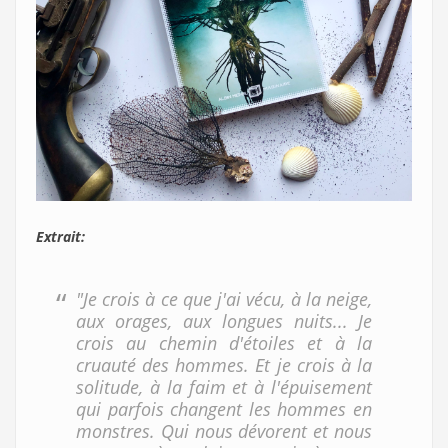
Extrait:
"Je crois à ce que j'ai vécu, à la neige,
aux orages, aux longues nuits... Je
crois au chemin d'étoiles et à la
cruauté des hommes. Et je crois à la
solitude, à la faim et à l'épuisement
qui parfois changent les hommes en
monstres. Qui nous dévorent et nous