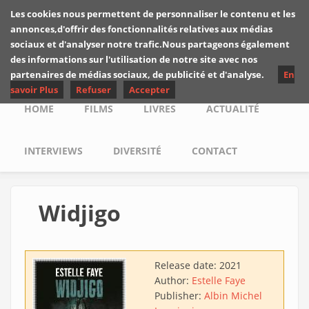
Skip to main content
Les cookies nous permettent de personnaliser le contenu et les
Les critiques de
annonces,d'offrir des fonctionnalités relatives aux médias
Yuyine
sociaux et d'analyser notre trafic.Nous partageons également
des informations sur l'utilisation de notre site avec nos
partenaires de médias sociaux, de publicité et d'analyse.
En
savoir Plus
Refuser
Accepter
Main menu
HOME
FILMS
LIVRES
ACTUALITÉ
INTERVIEWS
DIVERSITÉ
CONTACT
Widjigo
Release date:
2021
Author:
Estelle Faye
Publisher:
Albin Michel