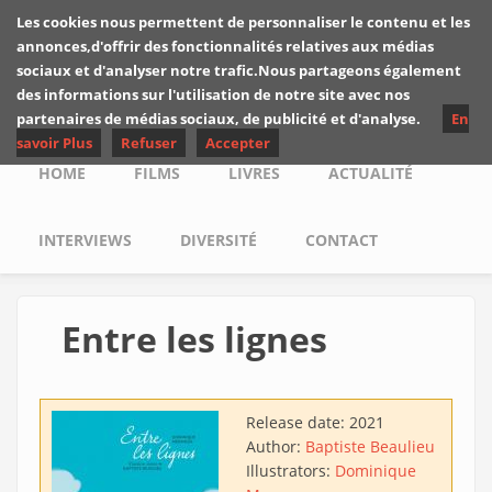
Skip to main content
Les cookies nous permettent de personnaliser le contenu et les
Les critiques de
annonces,d'offrir des fonctionnalités relatives aux médias
Yuyine
sociaux et d'analyser notre trafic.Nous partageons également
des informations sur l'utilisation de notre site avec nos
partenaires de médias sociaux, de publicité et d'analyse.
En
savoir Plus
Refuser
Accepter
Main menu
HOME
FILMS
LIVRES
ACTUALITÉ
INTERVIEWS
DIVERSITÉ
CONTACT
Entre les lignes
Release date:
2021
Author:
Baptiste Beaulieu
Illustrators:
Dominique