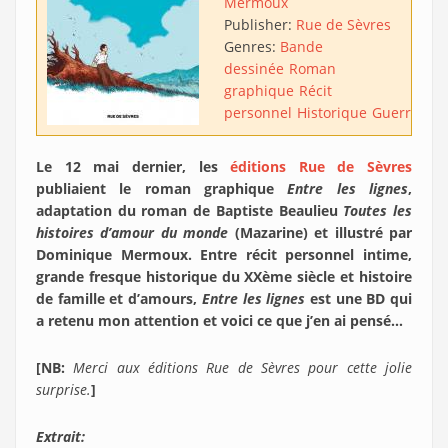
Mermoux
Publisher:
Rue de Sèvres
Genres:
Bande
dessinée
Roman
graphique
Récit
personnel
Historique
Guerre
Ro
Le 12 mai dernier, les
éditions Rue de Sèvres
publiaient le roman graphique
Entre les lignes
,
adaptation du roman de Baptiste Beaulieu
Toutes les
histoires d’amour du monde
(Mazarine) et illustré par
Dominique Mermoux. Entre récit personnel intime,
grande fresque historique du XXème siècle et histoire
de famille et d’amours,
Entre les lignes
est une BD qui
a retenu mon attention et voici ce que j’en ai pensé…
[NB:
Merci aux éditions Rue de Sèvres pour cette jolie
surprise.
]
Extrait: