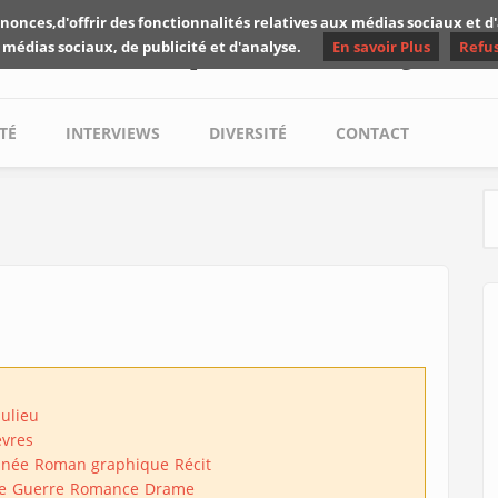
nonces,d'offrir des fonctionnalités relatives aux médias sociaux et 
Les critiques de Yuyine
 médias sociaux, de publicité et d'analyse.
En savoir Plus
Refu
TÉ
INTERVIEWS
DIVERSITÉ
CONTACT
S
aulieu
èvres
inée
Roman graphique
Récit
e
Guerre
Romance
Drame