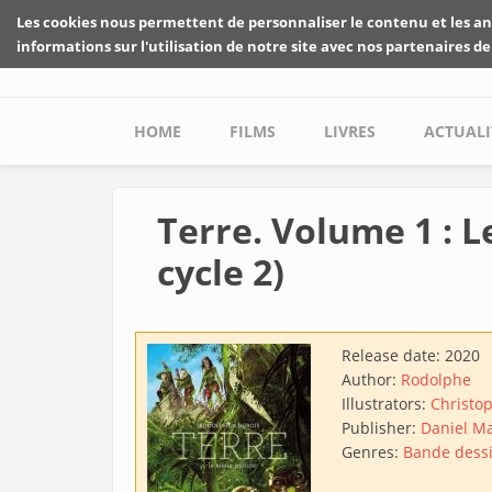
Skip to main content
Les cookies nous permettent de personnaliser le contenu et les an
informations sur l'utilisation de notre site avec nos partenaires de
Main menu
HOME
FILMS
LIVRES
ACTUALI
Terre. Volume 1 : L
cycle 2)
Release date:
2020
Author:
Rodolphe
Illustrators:
Christo
Publisher:
Daniel M
Genres:
Bande dess