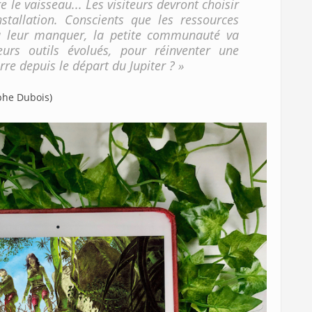
le vaisseau... Les visiteurs devront choisir
stallation. Conscients que les ressources
 à leur manquer, la petite communauté va
urs outils évolués, pour réinventer une
erre depuis le départ du Jupiter ? »
ophe Dubois)