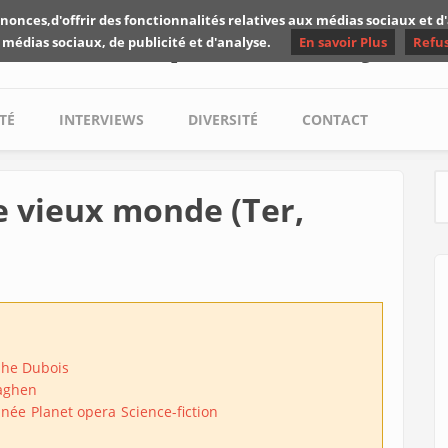
nonces,d'offrir des fonctionnalités relatives aux médias sociaux et 
Les critiques de Yuyine
 médias sociaux, de publicité et d'analyse.
En savoir Plus
Refu
TÉ
INTERVIEWS
DIVERSITÉ
CONTACT
e vieux monde (Ter,
S
phe Dubois
aghen
inée
Planet opera
Science-fiction