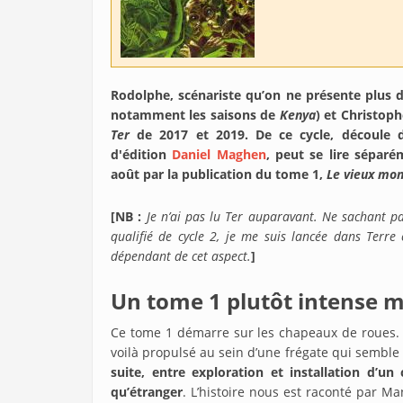
Rodolphe, scénariste qu’on ne présente plus d
notamment les saisons de
Kenya
) et Christoph
Ter
de 2017 et 2019. De ce cycle, découle d
d'édition
Daniel Maghen
, peut se lire séparé
août par la publication du tome 1,
Le vieux mo
[NB :
Je n’ai pas lu Ter auparavant. Ne sachant p
qualifié de cycle 2, je me suis lancée dans Terre
dépendant de cet aspect.
]
Un tome 1 plutôt intense m
Ce tome 1 démarre sur les chapeaux de roues
voilà propulsé au sein d’une frégate qui semble 
suite, entre exploration et installation d’u
qu’étranger
. L’histoire nous est raconté par M