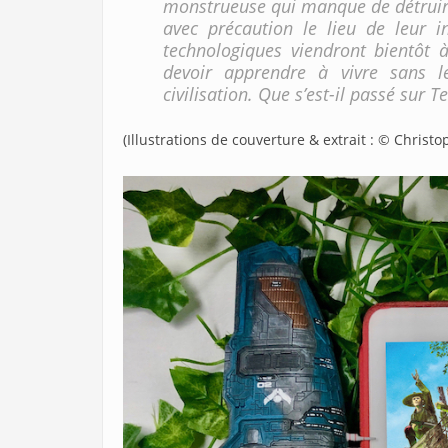
monstrueuse qui manque de détruire 
avec précaution le lieu de leur in
technologiques viendront bientôt
devoir apprendre à vivre sans le
civilisation. Que s’est-il passé sur T
(Illustrations de couverture & extrait : © Christ