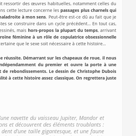
ait ressortir des œuvres habituelles, notamment celles du
dans cette lecture concerne les
passages plus charnels qui
maladroite à mon sens
. Peut-être est-ce dû au fait que je
istes se construire dans un cycle précédent… En tout cas,
 dessinés, mais
hors-propos la plupart du temps
, arrivant
éroïne féminine à un rôle de copulatrice obsessionnelle
certaine que le sexe soit nécessaire à cette histoire…
e réussite. Démarrant sur les chapeaux de roue, il nous
 indépendamment du premier et ouvre la porte à une
et de rebondissements. Le dessin de Christophe Dubois
ité à cette histoire assez classique. On regrettera juste
’une navette du vaisseau Jupiter, Mandor et
ons et découvrent des éléments troublants :
 dent d’une taille gigantesque, et une faune