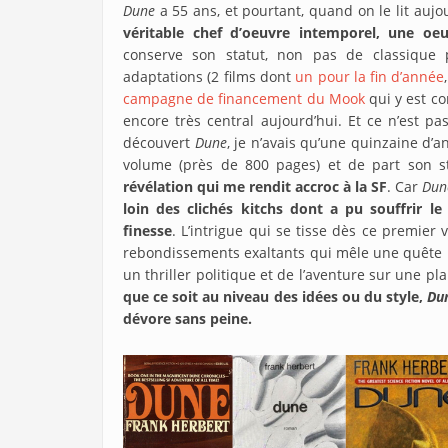
Dune
a 55 ans, et pourtant, quand on le lit aujou
véritable chef d’oeuvre intemporel, une oeu
conserve son statut, non pas de classique 
adaptations (2 films dont
un pour la fin d’année
campagne de financement du Mook
qui y est c
encore très central aujourd’hui. Et ce n’est pa
découvert
Dune
, je n’avais qu’une quinzaine d’
volume (près de 800 pages) et de part son s
révélation qui me rendit accroc à la SF
. Car
Du
loin des clichés kitchs dont a pu souffrir le 
finesse
. L’intrigue qui se tisse dès ce premier
rebondissements exaltants qui mêle une quête in
un thriller politique et de l’aventure sur une pl
que ce soit au niveau des idées ou du style,
Du
dévore sans peine.