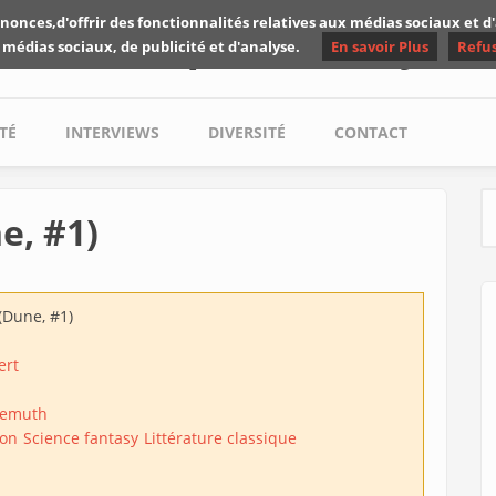
nonces,d'offrir des fonctionnalités relatives aux médias sociaux et 
Les critiques de Yuyine
 médias sociaux, de publicité et d'analyse.
En savoir Plus
Refu
TÉ
INTERVIEWS
DIVERSITÉ
CONTACT
e, #1)
S
(Dune, #1)
ert
Demuth
ion
Science fantasy
Littérature classique