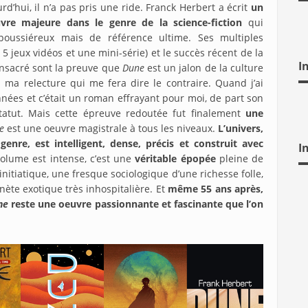
rd’hui, il n’a pas pris une ride. Franck Herbert a écrit
un
vre majeure dans le genre de la science-fiction
qui
poussiéreux mais de référence ultime. Ses multiples
, 5 jeux vidéos et une mini-série) et le succès récent de la
I
onsacré sont la preuve que
Dune
est un jalon de la culture
s ma relecture qui me fera dire le contraire. Quand j’ai
années et c’était un roman effrayant pour moi, de part son
tatut. Mais cette épreuve redoutée fut finalement
une
ne
est une oeuvre magistrale à tous les niveaux.
L’univers,
genre, est intelligent, dense, précis et construit avec
I
 volume est intense, c’est une
véritable épopée
pleine de
itiatique, une fresque sociologique d’une richesse folle,
anète exotique très inhospitalière. Et
même 55 ans après,
ne
reste une oeuvre passionnante et fascinante que l’on