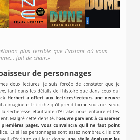
élation plus terrible que l’instant où vous
mme… fait de chair.»
épaisseur de personnages
 mes deux lectures, je suis forcée de constater que je
une
, tant dans les détails de l’histoire que dans ceux qui
ck Herbert a offert aux lectrices/lecteurs une oeuvre
 a imaginé est si riche qu’il prend forme sous nos yeux,
, la sécheresse étouffante d’Arrakis nous entoure et les
ent. Malgré cette densité,
l’oeuvre parvient à conserver
s premières pages, vous convaincra qu’il ne faut point
lice. Et si les personnages sont assez nombreux, ils ont
ravail d’écriture qui leur donne
une réelle épaisseur les