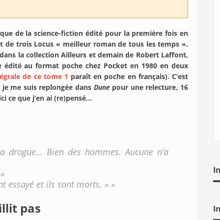
e de la science-fiction édité pour la première fois en
et de trois Locus « meilleur roman de tous les temps ».
dans la collection Ailleurs et demain de Robert Laffont,
e édité au format poche chez Pocket en 1980 en deux
tégrale de ce tome 1
paraît en poche en français). C’est
e je me suis replongée dans
Dune
pour une relecture, 16
ci ce que j’en ai (re)pensé…
la drogue… Bien des hommes. Aucune n’a
I
 »
ont essayé et ils sont morts. » »
llit pas
I