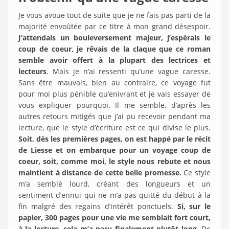
Je vous avoue tout de suite que je ne fais pas parti de la
majorité envoûtée par ce titre à mon grand désespoir.
J’attendais un bouleversement majeur, j’espérais le
coup de coeur, je rêvais de la claque que ce roman
semble avoir offert à la plupart des lectrices et
lecteurs
. Mais je n’ai ressenti qu’une vague caresse.
Sans être mauvais, bien au contraire, ce voyage fut
pour moi plus pénible qu’enivrant et je vais essayer de
vous expliquer pourquoi. Il me semble, d’après les
autres retours mitigés que j’ai pu recevoir pendant ma
lecture, que le style d’écriture est ce qui divise le plus.
Soit, dès les premières pages, on est happé par le récit
de Liesse et on embarque pour un voyage coup de
coeur, soit, comme moi, le style nous rebute et nous
maintient à distance de cette belle promesse.
Ce style
m’a semblé lourd, créant des longueurs et un
sentiment d’ennui qui ne m’a pas quitté du début à la
fin malgré des regains d’intérêt ponctuels.
Si, sur le
papier, 300 pages pour une vie me semblait fort court,
à la lecture, cela m’a paru finalement plutôt long
. De