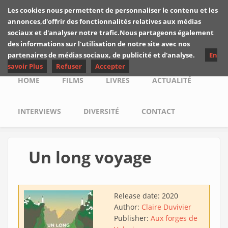
Skip to main content
Les cookies nous permettent de personnaliser le contenu et les
Les critiques de
annonces,d'offrir des fonctionnalités relatives aux médias
Yuyine
sociaux et d'analyser notre trafic.Nous partageons également
des informations sur l'utilisation de notre site avec nos
partenaires de médias sociaux, de publicité et d'analyse.
En
savoir Plus
Refuser
Accepter
Main menu
HOME
FILMS
LIVRES
ACTUALITÉ
INTERVIEWS
DIVERSITÉ
CONTACT
Un long voyage
Release date:
2020
Author:
Claire Duvivier
Publisher:
Aux forges de