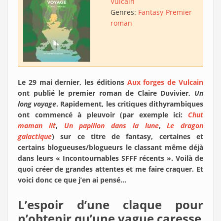
Vulcain
Genres:
Fantasy
Premier
roman
Le 29 mai dernier, les éditions
Aux forges de Vulcain
ont publié le premier roman de Claire Duvivier,
Un
long voyage
. Rapidement, les critiques dithyrambiques
ont commencé à pleuvoir (par exemple ici:
Chut
maman lit
,
Un papillon dans la lune
,
Le dragon
galactique
) sur ce titre de fantasy, certaines et
certains blogueuses/blogueurs le classant même déjà
dans leurs « Incontournables SFFF récents ». Voilà de
quoi créer de grandes attentes et me faire craquer. Et
voici donc ce que j’en ai pensé…
L’espoir d’une claque pour
n’obtenir qu’une vague caresse