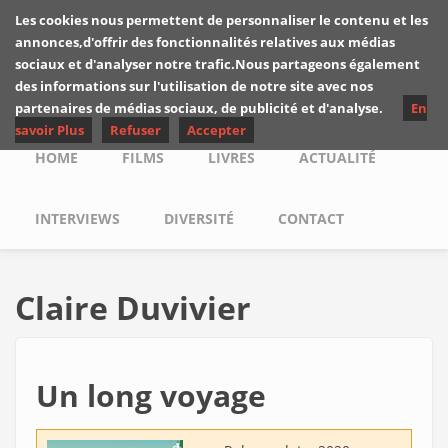
Skip to main content
Les cookies nous permettent de personnaliser le contenu et les
Les critiques de
annonces,d'offrir des fonctionnalités relatives aux médias
Yuyine
sociaux et d'analyser notre trafic.Nous partageons également
des informations sur l'utilisation de notre site avec nos
partenaires de médias sociaux, de publicité et d'analyse.
En
savoir Plus
Refuser
Accepter
Main menu
HOME
FILMS
LIVRES
ACTUALITÉ
INTERVIEWS
DIVERSITÉ
CONTACT
Claire Duvivier
Un long voyage